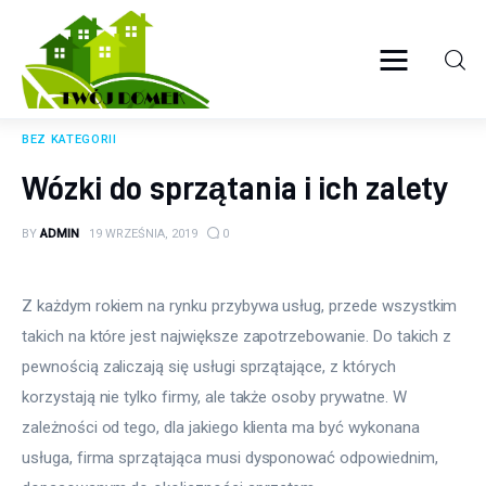
Twój domek
TWOJE ŻYCIE
BEZ KATEGORII
Wyposażenie wnętrz
Wózki do sprzątania i ich zalety
Ogród
BY
ADMIN
19 WRZEŚNIA, 2019
0
Kuchnia
Z każdym rokiem na rynku przybywa usług, przede wszystkim 
Salon
takich na które jest największe zapotrzebowanie. Do takich z 
pewnością zaliczają się usługi sprzątające, z których 
Sypialnia
korzystają nie tylko firmy, ale także osoby prywatne. W 
zależności od tego, dla jakiego klienta ma być wykonana 
Budowa
usługa, firma sprzątająca musi dysponować odpowiednim, 