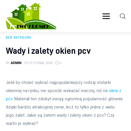
Twój domek
TWOJE ŻYCIE
BEZ KATEGORII
Wyposażenie wnętrz
Wady i zalety okien pcv
Ogród
BY
ADMIN
29 STYCZNIA, 2020
0
Kuchnia
Jeśli by chcieć wybrać najpopularniejszy rodzaj stolarki 
Salon
okiennej na rynku, nie sposób wskazać inaczej, niż na 
okna z 
pcv
. Materiał ten zdobył swoją ogromną popularność głównie 
Sypialnia
dzięki bardzo atrakcyjnej cenie, lecz to tylko jedna z wielu 
jego zalet. Jakie są zatem wady i zalety okien z pcv? Czy 
Budowa
warto je wybrać?