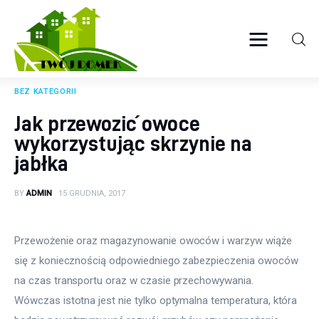
Twój domek
TWOJE ŻYCIE
BEZ KATEGORII
Wyposażenie wnętrz
Jak przewozić owoce
wykorzystując skrzynie na
Ogród
jabłka
Kuchnia
BY
ADMIN
15 GRUDNIA, 2017
Salon
Przewożenie oraz magazynowanie owoców i warzyw wiąże 
Sypialnia
się z koniecznością odpowiedniego zabezpieczenia owoców 
na czas transportu oraz w czasie przechowywania. 
Budowa
Wówczas istotna jest nie tylko optymalna temperatura, która 