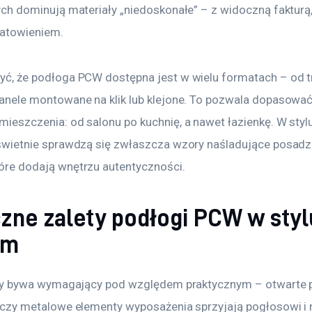
ych dominują materiały „niedoskonałe” – z widoczną fakturą, 
atowieniem.
ć, że podłoga PCW dostępna jest w wielu formatach – od t
anele montowane na klik lub klejone. To pozwala dopasować
ieszczenia: od salonu po kuchnię, a nawet łazienkę. W stylu
świetnie sprawdzą się zwłaszcza wzory naśladujące posadz
óre dodają wnętrzu autentyczności.
zne zalety podłogi PCW w styl
ym
lny bywa wymagający pod względem praktycznym – otwarte p
 czy metalowe elementy wyposażenia sprzyjają pogłosowi i n