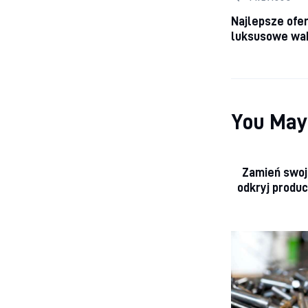
Nawiga
Najlepsze ofer
luksusowe wa
You May
Zamień swoj
odkryj produ