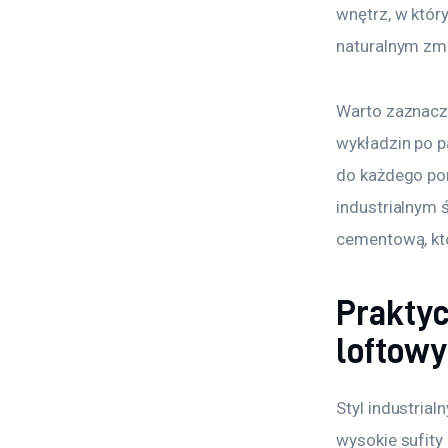
wnętrz, w któr
naturalnym zm
Warto zaznaczy
wykładzin po p
do każdego pom
industrialnym 
cementową, kt
Praktyc
loftow
Styl industria
wysokie sufity