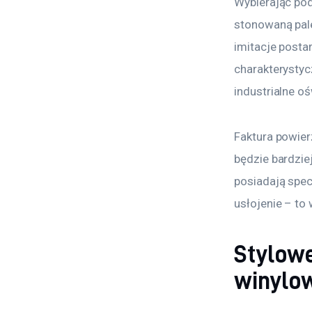
Wybierając pod
stonowaną palet
imitacje posta
charakterystyc
industrialne oś
Faktura powier
będzie bardzie
posiadają specj
usłojenie – to 
Stylowe
winylo