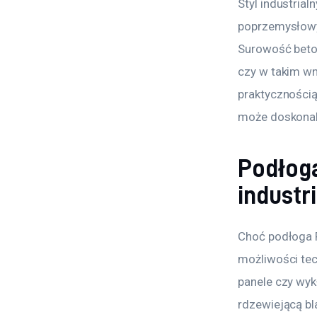
Styl industrial
poprzemysłowy
Surowość beton
czy w takim wn
praktycznością
może doskonale
Podłoga
industr
Choć podłoga 
możliwości tec
panele czy wyk
rdzewiejącą bl