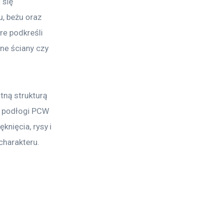
się 
, beżu oraz 
re podkreśli 
ne ściany czy 
ną strukturą 
e podłogi PCW 
nięcia, rysy i 
charakteru.