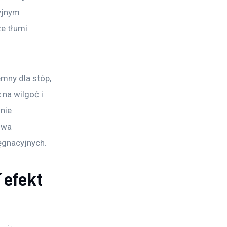
yjnym 
e tłumi 
mny dla stóp, 
na wilgoć i 
nie 
owa 
ęgnacyjnych.
 efekt