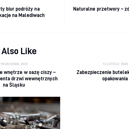
cja wpisu
ty biur podróży na
Naturalne przetwory – zd
kacje na Malediwach
 Also Like
18 GRUDNIA, 2023
12 LUTEGO, 2024
e wnętrze w oazę ciszy –
Zabezpieczenie butele
centa drzwi wewnętrznych
opakowania
na Śląsku