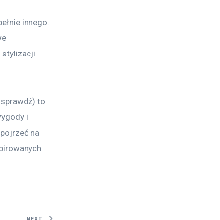
ełnie innego. 
we 
tylizacji 
 sprawdź) to 
ygody i 
pojrzeć na 
spirowanych 
NEXT