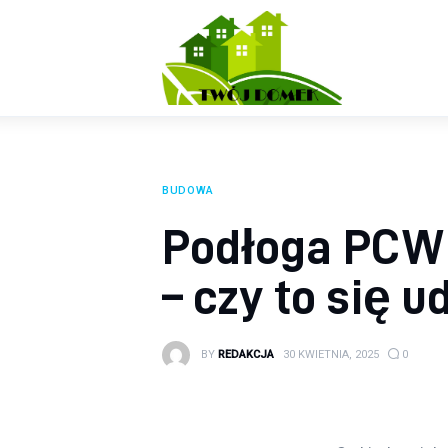
Wyposażenie wnętrz
Ogród
Kuchnia
Salon
BUDOWA
Sypialnia
Podłoga PCW 
Budowa
– czy to się u
BY
REDAKCJA
30 KWIETNIA, 2025
0