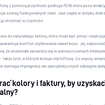
Tutaj z pomocą przychodzi podłoga PCW, która poza atrakc
je szereg funkcjonalnych zalet. Jest ciepła w dotyku, dobrz
o ją utrzymać w czystości.
wie do naturalnego betonu, który może być zimny i nieprzyje
warantuje komfort użytkowania nawet boso. Jej odporność 
wia, że doskonale sprawdza się w pomieszczeniach intensyw
także tych, w których króluje styl loftowy. Co więcej, winyl
ie wymaga impregnacji ani specjalistycznych zabiegów piel
rać kolory i faktury, by uzyskać
ialny?