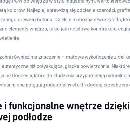
łogę PCW do wnętrza w stylu industrialnym, warto kierować 
ą kolorów. Najlepiej sprawdzą się odcienie szarości, grafitu
rzanego drewna i betonu. Dzięki nim można stworzyć tło, któ
zne elementy wnętrza, takie jak metalowe konstrukcje, cegla
wietlenie.
zchni również ma znaczenie – matowe wykończenie z delikat
j autentyczne niż połyskująca, gładka powierzchnia. Niektór
alne tłoczenia, które do złudzenia przypominają naturalne pęk
właśnie one potęgują industrialny efekt i dodają przestrzeni 
 i funkcjonalne wnętrze dzięki
wej podłodze