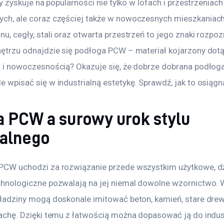
ny zyskuje na popularności nie tylko w lofach i przestrzeniach
ch, ale coraz częściej także w nowoczesnych mieszkaniach
u, cegły, stali oraz otwarta przestrzeń to jego znaki rozpo
ętrzu odnajdzie się podłoga PCW – materiał kojarzony dotą
 i nowoczesnością? Okazuje się, że dobrze dobrana podłog
 wpisać się w industrialną estetykę. Sprawdź, jak to osiągn
 PCW a surowy urok stylu
ialnego
PCW uchodzi za rozwiązanie przede wszystkim użytkowe, dz
hnologiczne pozwalają na jej niemal dowolne wzornictwo. 
ładziny mogą doskonale imitować beton, kamień, stare dre
achę. Dzięki temu z łatwością można dopasować ją do indust