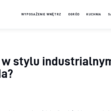
WYPOSAŻENIE WNĘTRZ
OGRÓD
KUCHNIA
S
Twój domek
TWOJE ŻYCIE
w stylu industrialny
da?