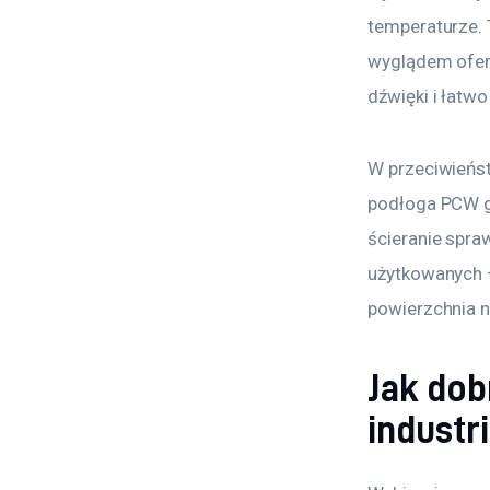
temperaturze. 
wyglądem oferu
dźwięki i łatw
W przeciwieńst
podłoga PCW g
ścieranie spra
użytkowanych – 
powierzchnia n
Jak dob
industr