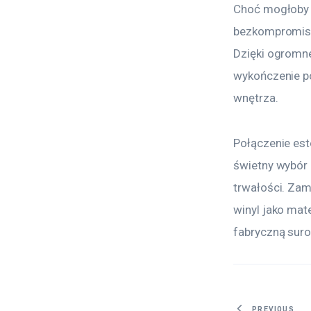
Choć mogłoby 
bezkompromisow
Dzięki ogromn
wykończenie po
wnętrza.
Połączenie este
świetny wybór 
trwałości. Zam
winyl jako mat
fabryczną suro
PREVIOUS