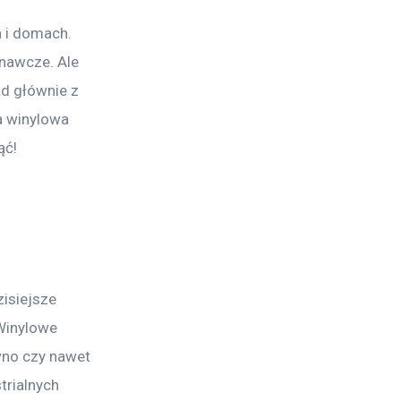
 
 i domach. 
znawcze. Ale 
d głównie z 
a winylowa 
ąć!
isiejsze 
Winylowe 
wno czy nawet 
rialnych 