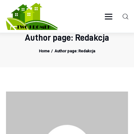
Twój domek
TWOJE ŻYCIE
Author page: Redakcja
Wyposażenie wnętrz
Home
Author page: Redakcja
Ogród
Kuchnia
Salon
Sypialnia
Budowa