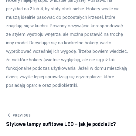
Hokery najlepiej kupić w liczbie parzystej. Postawić na 
przykład na 2 lub 4, by stały obok siebie. Hokery wcale nie 
muszą idealnie pasować do pozostałych krzeseł, które 
znajdują się w kuchni. Powinny oczywiście korespondować 
ze stylem wystroju wnętrza, ale można postawić na trochę 
inny model. Decydując się na konkretne hokery, warto 
wypróbować wcześniej ich wygodę. Trzeba bowiem wiedzieć, 
że niektóre hokery świetnie wyglądają, ale nie są już tak 
funkcjonalne podczas użytkowania. Jeżeli w domu mieszkają 
dzieci, zwykle lepiej sprawdzają się egzemplarze, które 
posiadają oparcie oraz podłokietniki.
Nawigacja wpisu
PREVIOUS
Stylowe lampy sufitowe LED – jak je podzielić?