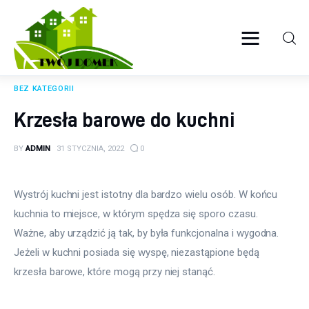
Twój domek
TWOJE ŻYCIE
BEZ KATEGORII
Wyposażenie wnętrz
Krzesła barowe do kuchni
Ogród
BY
ADMIN
31 STYCZNIA, 2022
0
Kuchnia
Wystrój kuchni jest istotny dla bardzo wielu osób. W końcu 
Salon
kuchnia to miejsce, w którym spędza się sporo czasu. 
Ważne, aby urządzić ją tak, by była funkcjonalna i wygodna. 
Sypialnia
Jeżeli w kuchni posiada się wyspę, niezastąpione będą 
krzesła barowe, które mogą przy niej stanąć.
Budowa