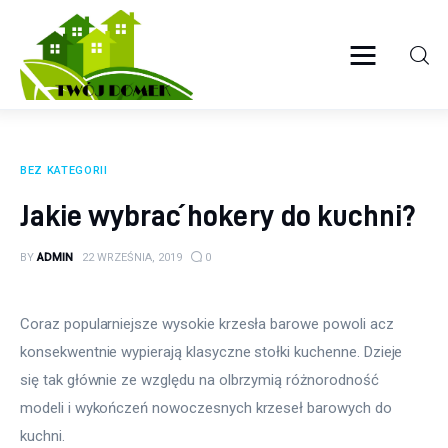
Twój domek
TWOJE ŻYCIE
Wyposażenie wnętrz
BEZ KATEGORII
Ogród
Jakie wybrać hokery do kuchni?
Kuchnia
BY
ADMIN
22 WRZEŚNIA, 2019
0
Salon
Coraz popularniejsze wysokie krzesła barowe powoli acz 
Sypialnia
konsekwentnie wypierają klasyczne stołki kuchenne. Dzieje 
się tak głównie ze względu na olbrzymią różnorodność 
Budowa
modeli i wykończeń nowoczesnych krzeseł barowych do 
kuchni.