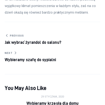
wyjątkowy klimat pomieszczenia w każdym stylu, zaś na co 
dzień okażą się również bardzo praktycznymi meblami.
Nawigacja wpisu
PREVIOUS
Jak wybrać żyrandol do salonu?
NEXT
Wybieramy szafę do sypialni
You May Also Like
29 STYCZNIA, 2020
Wybieramy krzesła dla domu