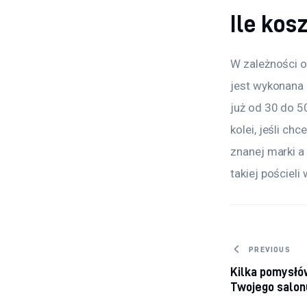
Ile kos
W zależności o
jest wykonana 
już od 30 do 5
kolei, jeśli c
znanej marki a
takiej pościel
Nawiga
PREVIOUS
Kilka pomysłó
Twojego salon