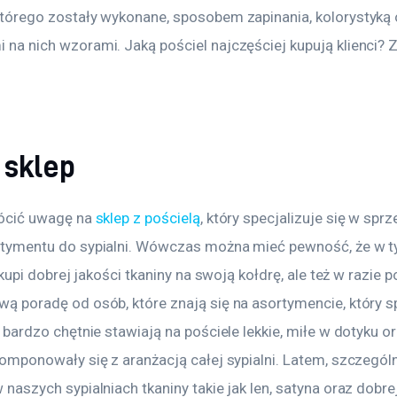
tórego zostały wykonane, sposobem zapinania, kolorystyką 
na nich wzorami. Jaką pościel najczęściej kupują klienci?
 sklep
ócić uwagę na 
sklep z pościelą
, który specjalizuje się w sprz
rtymentu do sypialni. Wówczas można mieć pewność, że w t
o kupi dobrej jakości tkaniny na swoją kołdrę, ale też w razie p
ą poradę od osób, które znają się na asortymencie, który s
 bardzo chętnie stawiają na pościele lekkie, miłe w dotyku ora
komponowały się z aranżacją całej sypialni. Latem, szczegól
 naszych sypialniach tkaniny takie jak len, satyna oraz dobr