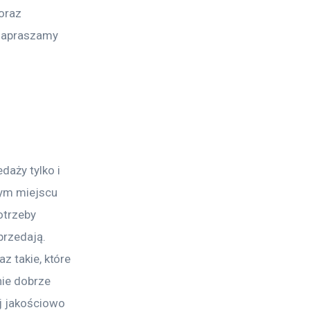
oraz 
 Zapraszamy 
edaży tylko i 
ym miejscu 
otrzeby 
przedają. 
z takie, które 
nie dobrze 
ej jakościowo 