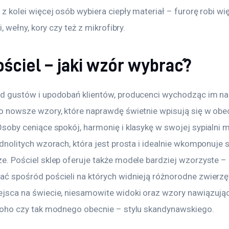
z kolei więcej osób wybiera ciepły materiał – furorę robi wię
i, wełny, kory czy też z mikrofibry.
ościel – jaki wzór wybrać?
d gustów i upodobań klientów, producenci wychodząc im na
o nowsze wzory, które naprawdę świetnie wpisują się w obe
Osoby ceniące spokój, harmonię i klasykę w swojej sypialni
dnolitych wzorach, która jest prosta i idealnie wkomponuje s
e. Pościel sklep oferuje także modele bardziej wzorzyste – 
ć spośród pościeli na których widnieją różnorodne zwierzęt
jsca na świecie, niesamowite widoki oraz wzory nawiązując
boho czy tak modnego obecnie – stylu skandynawskiego.