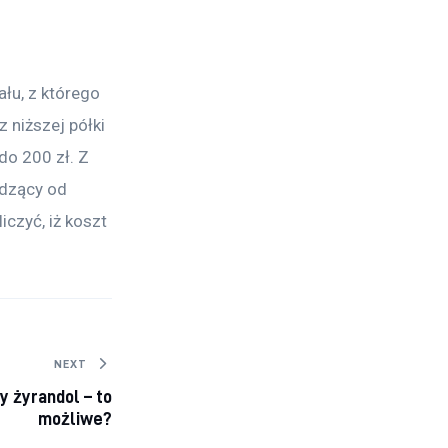
łu, z którego 
 niższej półki 
do 200 zł. Z 
odzący od 
czyć, iż koszt 
NEXT
y żyrandol – to
możliwe?