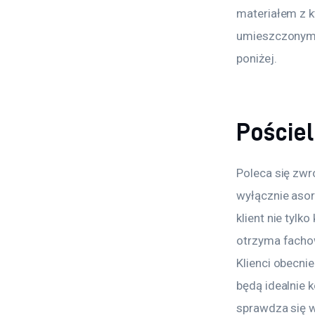
materiałem z k
umieszczonymi 
poniżej.
Pościel
Poleca się zwr
wyłącznie aso
klient nie tylk
otrzyma fachow
Klienci obecnie
będą idealnie 
sprawdza się w