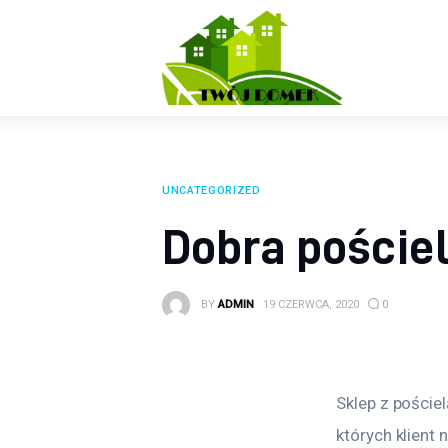
Wyposażenie wnętrz
Ogród
Kuchnia
Salon
UNCATEGORIZED
Sypialnia
Dobra pościel
Budowa
BY
ADMIN
19 CZERWCA, 2020
0
Sklep z poście
których klient