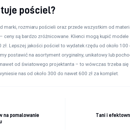
ztuje pościel?
d marki, rozmiaru pościeli oraz przede wszystkim od materia
– ceny są bardzo zróżnicowane. Klienci mogą kupić modele z
0 zł. Lepszej jakości pościel to wydatek rzędu od około 100 
hcemy postawić na asortyment oryginalny, unikatowy lub poch
 nawet od światowego projektanta – to wówczas trzeba się li
i wyniesie nas od około 300 do nawet 600 zł za komplet.
cja wpisu
w na pomalowanie
Tani i efektown
u