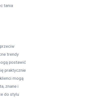
c tania 
przeciw 
cne trendy 
 mogą postawić 
ię praktycznie 
klienci mogą 
a, znane i 
e do stylu 