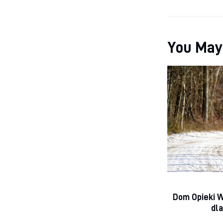
You May
Dom Opieki W
dla