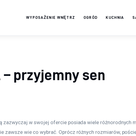
WYPOSAŻENIE WNĘTRZ
OGRÓD
KUCHNIA
S
Twój domek
TWOJE ŻYCIE
 – przyjemny sen
lą zazwyczaj w swojej ofercie posiada wiele różnorodnych mo
 nie zawsze wie co wybrać. Oprócz różnych rozmiarów, pościel