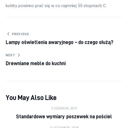
kołdry powinno prać się w co najmniej 55 stopniach C.
Nawigacja wpisu
PREVIOUS
Lampy oświetlenia awaryjnego – do czego służą?
NEXT
Drewniane meble do kuchni
You May Also Like
5 CZERWCA, 2019
Standardowe wymiary poszewek na pościel
5 LISTOPADA, 2018