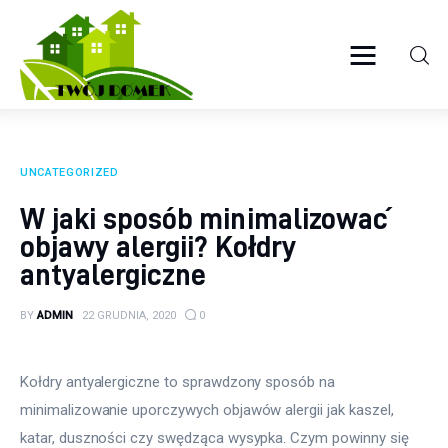
Twój domek
TWOJE ŻYCIE
Wyposażenie wnętrz
UNCATEGORIZED
Ogród
W jaki sposób minimalizować
objawy alergii? Kołdry
Kuchnia
antyalergiczne
Salon
BY
ADMIN
22 GRUDNIA, 2020
0
Sypialnia
Kołdry antyalergiczne to sprawdzony sposób na 
Budowa
minimalizowanie uporczywych objawów alergii jak kaszel, 
katar, duszności czy swędząca wysypka. Czym powinny się 