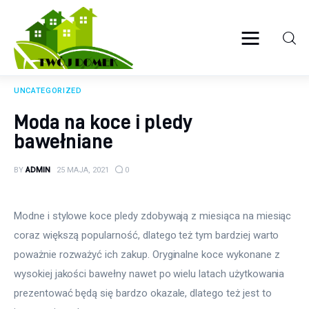
Twój domek
TWOJE ŻYCIE
UNCATEGORIZED
Wyposażenie wnętrz
Moda na koce i pledy
bawełniane
Ogród
BY
ADMIN
25 MAJA, 2021
0
Kuchnia
Salon
Modne i stylowe koce pledy zdobywają z miesiąca na miesiąc 
coraz większą popularność, dlatego też tym bardziej warto 
Sypialnia
poważnie rozważyć ich zakup. Oryginalne koce wykonane z 
wysokiej jakości bawełny nawet po wielu latach użytkowania 
Budowa
prezentować będą się bardzo okazale, dlatego też jest to 