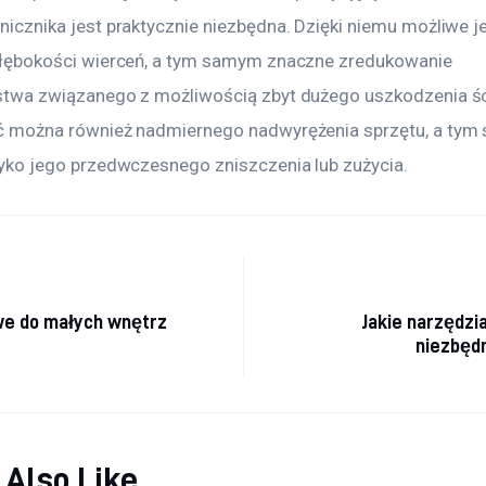
icznika jest praktycznie niezbędna. Dzięki niemu możliwe je
głębokości wierceń, a tym samym znaczne zredukowanie 
twa związanego z możliwością zbyt dużego uszkodzenia ści
ć można również nadmiernego nadwyrężenia sprzętu, a tym
yko jego przedwczesnego zniszczenia lub zużycia.
cja wpisu
e do małych wnętrz
Jakie narzędzi
niezbęd
 Also Like