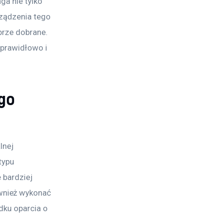
a nie tylko 
rządzenia tego 
rze dobrane. 
 prawidłowo i 
ego
lnej 
typu 
 bardziej 
nież wykonać 
dku oparcia o 