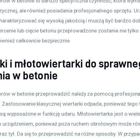
rów w betonie to bardzo specyficzna czynność, która wymag
fizycznej, ale również posiadania profesjonalnego sprzętu. U
harakteryzować się wysoką jakością i muszą być bardzo dob
ercenie lub cięcie betonu przeprowadzone zostanie nie tylko
również całkowicie bezpiecznie.
ki i młotowiertarki do sprawn
ia w betonie
rów w betonie przeprowadzić należy za pomocą profesjona
. Zastosowanie klasycznej wiertarki odpada, ponieważ tego 
 są wyposażone w funkcję udaru. Młotowiertarka jest o wiele
urządzeniem, ponieważ poza ruchem obrotowym może rów
raz tył. Da się to przeprowadzić na różne sposoby. W przypa