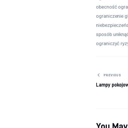
obecność ogran
ograniczenie 
niebezpieczeńs
sposób unikną
ograniczyć ryz
Nawiga
PREVIOUS
Lampy pokojow
You May