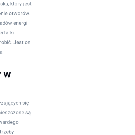
ku, który jest 
nie otworów. 
dów energii 
rtarki 
obić. Jest on 
a. 
w w
zujących się 
mieszczone są 
twardego 
trzeby 