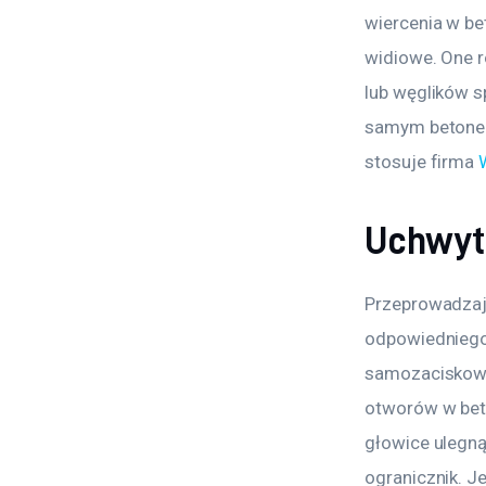
wiercenia w be
widiowe. One r
lub węglików s
samym betonem,
stosuje firma 
Uchwyt 
Przeprowadzają
odpowiedniego 
samozaciskową
otworów w beto
głowice ulegną
ogranicznik. J