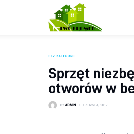
Wyposażenie wnętrz
Ogród
Kuchnia
Salon
BEZ KATEGORII
Sypialnia
Sprzęt niezb
Budowa
otworów w be
BY
ADMIN
13 CZERWCA, 2017