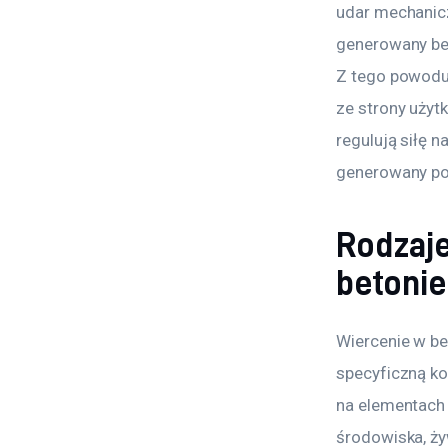
udar mechanicz
generowany be
Z tego powodu
ze strony użyt
regulują siłę n
generowany pop
Rodzaje
betonie
Wiercenie w be
specyficzną ko
na elementach
środowiska, ży