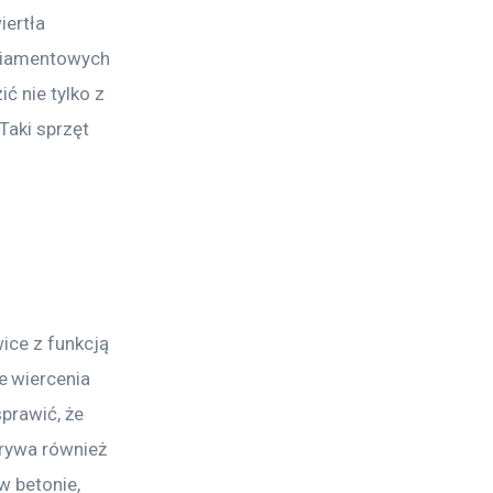
ertła 
 diamentowych 
ć nie tylko z 
aki sprzęt 
 
ice z funkcją 
 wiercenia 
prawić, że 
rywa również 
w betonie, 