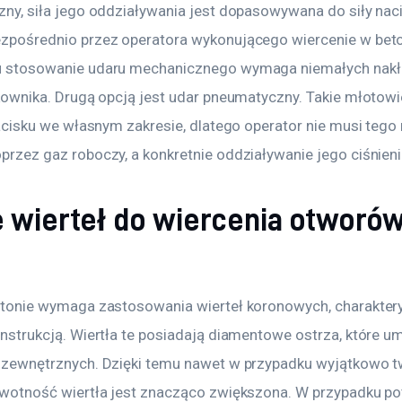
ny, siła jego oddziaływania jest dopasowywana do siły nacis
zpośrednio przez operatora wykonującego wiercenie w beto
 stosowanie udaru mechanicznego wymaga niemałych nakła
kownika. Drugą opcją jest udar pneumatyczny. Takie młotowie
acisku we własnym zakresie, dlatego operator nie musi tego r
rzez gaz roboczy, a konkretnie oddziaływanie jego ciśnieni
 wierteł do wiercenia otworó
tonie wymaga zastosowania wierteł koronowych, charaktery
nstrukcją. Wiertła te posiadają diamentowe ostrza, które u
 zewnętrznych. Dzięki temu nawet w przypadku wyjątkowo 
wotność wiertła jest znacząco zwiększona. W przypadku po