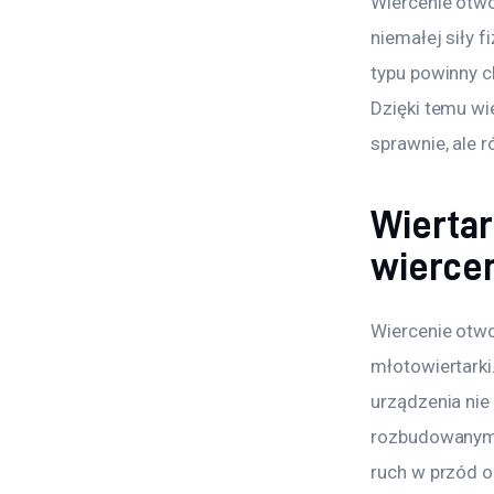
Wiercenie otwo
niemałej siły 
typu powinny c
Dzięki temu wi
sprawnie, ale 
Wiertar
wiercen
Wiercenie otwo
młotowiertarki
urządzenia nie
rozbudowanym 
ruch w przód o