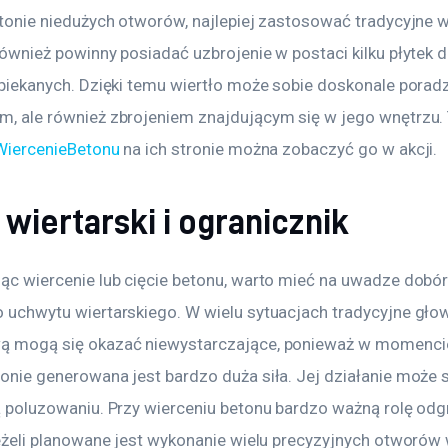
tonie niedużych otworów, najlepiej zastosować tradycyjne wi
ównież powinny posiadać uzbrojenie w postaci kilku płytek
piekanych. Dzięki temu wiertło może sobie doskonale poradzi
 ale również zbrojeniem znajdującym się w jego wnętrzu. T
WiercenieBetonu
 na ich stronie można zobaczyć go w akcji.
wiertarski i ogranicznik
c wiercenie lub cięcie betonu, warto mieć na uwadze dobór
uchwytu wiertarskiego. W wielu sytuacjach tradycyjne głow
 mogą się okazać niewystarczające, ponieważ w momencie
nie generowana jest bardzo duża siła. Jej działanie może s
 poluzowaniu. Przy wierceniu betonu bardzo ważną rolę odg
eżeli planowane jest wykonanie wielu precyzyjnych otworów 