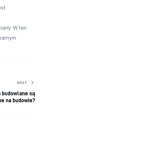
st 
any. W ten 
 samym 
NEXT
a budowlane są
ne na budowie?