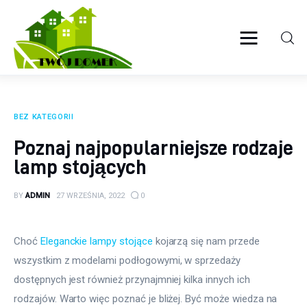
Twój domek
TWOJE ŻYCIE
Wyposażenie wnętrz
BEZ KATEGORII
Ogród
Poznaj najpopularniejsze rodzaje
lamp stojących
Kuchnia
BY
ADMIN
27 WRZEŚNIA, 2022
0
Salon
Sypialnia
Choć 
Eleganckie lampy stojące
 kojarzą się nam przede 
wszystkim z modelami podłogowymi, w sprzedaży 
Budowa
dostępnych jest również przynajmniej kilka innych ich 
rodzajów. Warto więc poznać je bliżej. Być może wiedza na 