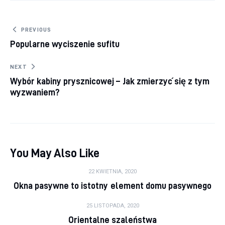
Nawigacja wpisu
PREVIOUS
Popularne wyciszenie sufitu
NEXT
Wybór kabiny prysznicowej – Jak zmierzyć się z tym
wyzwaniem?
You May Also Like
22 KWIETNIA, 2020
Okna pasywne to istotny element domu pasywnego
25 LISTOPADA, 2020
Orientalne szaleństwa