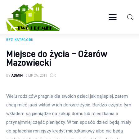
Twój domek
TWOJE ŻYCIE
BEZ KATEGORII
Wyposażenie wnętrz
Miejsce do życia – Ożarów
Mazowiecki
Ogród
BY
ADMIN
5 LIPCA, 2019
0
Kuchnia
Salon
Wielu rodziców pragnie dla swoich dzieci jak najlepiej, zatem 
chcą mieć jakiś wkład w ich dorosłe życie. Bardzo często tym 
Sypialnia
wkładem są pieniądze na zakup domu lub mieszkania a 
przynajmniej część pieniędzy. W ten sposób dzieci będą miały 
Budowa
do spłacenia mniejszy kredyt mieszkaniowy albo nie będą 