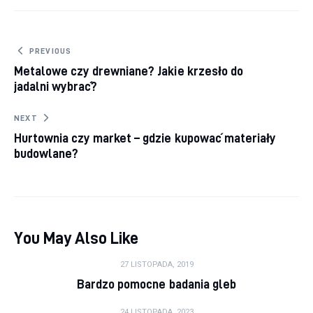
Nawigacja wpisu
PREVIOUS
Metalowe czy drewniane? Jakie krzesło do
jadalni wybrać?
NEXT
Hurtownia czy market – gdzie kupować materiały
budowlane?
You May Also Like
27 LISTOPADA, 2019
Bardzo pomocne badania gleb
24 LISTOPADA, 2023