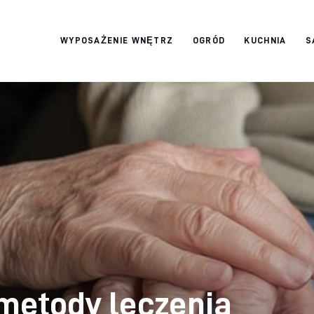
WYPOSAŻENIE WNĘTRZ
OGRÓD
KUCHNIA
S
Twój domek
TWOJE ŻYCIE
etody leczenia