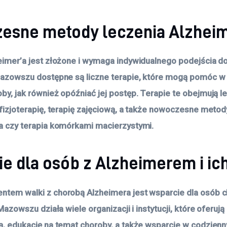
esne metody leczenia Alzheim
eimer’a jest złożone i wymaga indywidualnego podejścia d
Mazowszu dostępne są liczne terapie, które mogą pomóc w
y, jak również opóźniać jej postęp. Terapie te obejmują lek
fizjoterapię, terapię zajęciową, a także nowoczesne metody
a czy terapia komórkami macierzystymi.
e dla osób z Alzheimerem i ich
tem walki z chorobą Alzheimera jest wsparcie dla osób ch
 Mazowszu działa wiele organizacji i instytucji, które oferu
ą, edukację na temat choroby, a także wsparcie w codzien