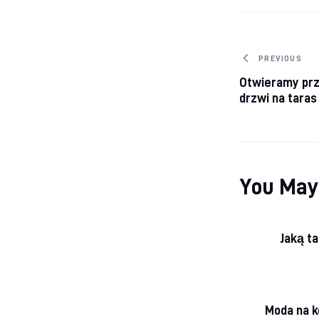
Nawiga
PREVIOUS
Otwieramy prz
drzwi na tara
You May
Jaką t
Moda na k