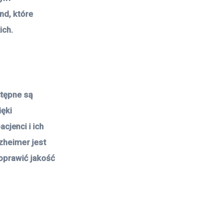
nd, które
ich.
stępne są
ięki
jenci i ich
zheimer jest
oprawić jakość