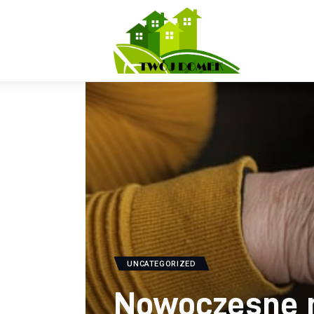
Wyposażenie wnętrz
Ogród
Kuchnia
Salon
Sypialnia
Budowa
UNCATEGORIZED
Nowoczesne m