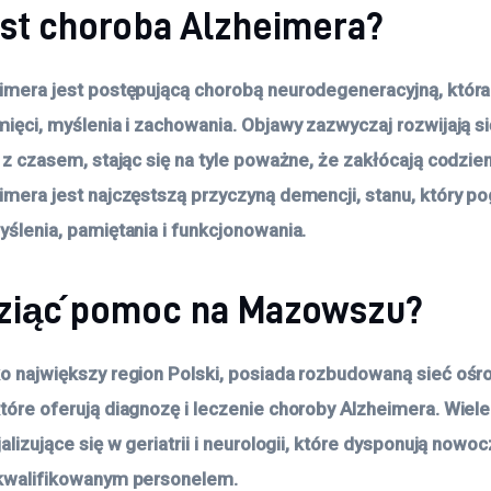
est choroba Alzheimera?
imera jest postępującą chorobą neurodegeneracyjną, któr
ięci, myślenia i zachowania. Objawy zazwyczaj rozwijają si
 z czasem, stając się na tyle poważne, że zakłócają codzie
mera jest najczęstszą przyczyną demencji, stanu, który p
ślenia, pamiętania i funkcjonowania.
ziąć pomoc na Mazowszu?
o największy region Polski, posiada rozbudowaną sieć oś
óre oferują diagnozę i leczenie choroby Alzheimera. Wiele 
alizujące się w geriatrii i neurologii, które dysponują now
kwalifikowanym personelem.