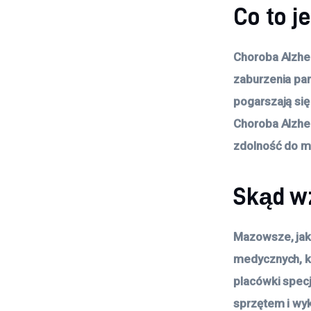
Co to j
Choroba Alzhe
zaburzenia pam
pogarszają się
Choroba Alzhei
zdolność do my
Skąd w
Mazowsze, jak
medycznych, kt
placówki specj
sprzętem i wy