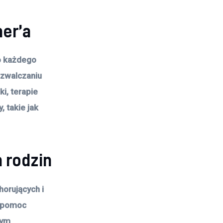
er’a
o każdego
 zwalczaniu
i, terapie
, takie jak
 rodzin
orujących i
ją pomoc
nym