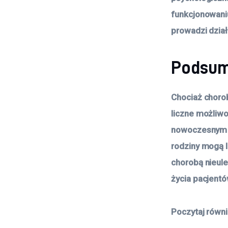
funkcjonowaniu
prowadzi dział
Podsu
Chociaż choro
liczne możliwo
nowoczesnym m
rodziny mogą l
chorobą nieul
życia pacjentó
Poczytaj równ