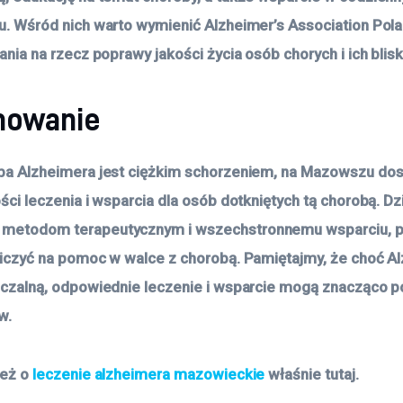
. Wśród nich warto wymienić Alzheimer’s Association Pola
ania na rzecz poprawy jakości życia osób chorych i ich blisk
mowanie
ba Alzheimera jest ciężkim schorzeniem, na Mazowszu do
ści leczenia i wsparcia dla osób dotkniętych tą chorobą. Dz
etodom terapeutycznym i wszechstronnemu wsparciu, pac
iczyć na pomoc w walce z chorobą. Pamiętajmy, że choć Al
eczalną, odpowiednie leczenie i wsparcie mogą znacząco p
w.
ież o
leczenie alzheimera mazowieckie
właśnie tutaj.