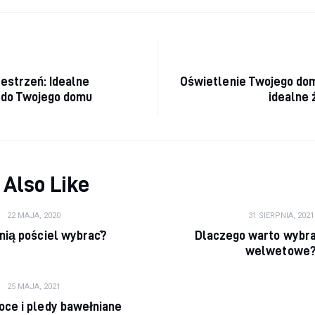
cja wpisu
estrzeń: Idealne
Oświetlenie Twojego dom
s do Twojego domu
idealne 
 Also Like
22 MAJA, 2020
31 SIERPNIA, 2021
anią pościel wybrać?
Dlaczego warto wybra
welwetowe
25 MAJA, 2021
oce i pledy bawełniane