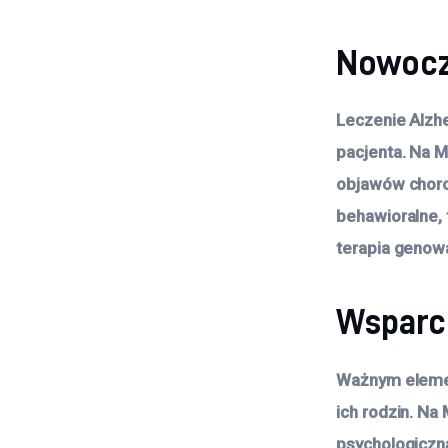
Nowocz
Leczenie Alzh
pacjenta. Na 
objawów chorob
behawioralne, 
terapia genow
Wsparci
Ważnym elemen
ich rodzin. Na
psychologiczn