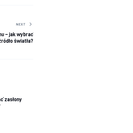
NEXT
u – jak wybrać
źródło światła?
ć zasłony
?