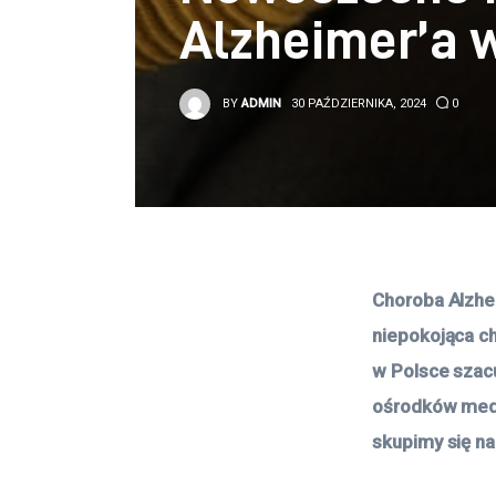
Alzheimer’a
BY
ADMIN
30 PAŹDZIERNIKA, 2024
0
Choroba Alzhe
niepokojąca ch
w Polsce szacu
ośrodków medy
skupimy się n