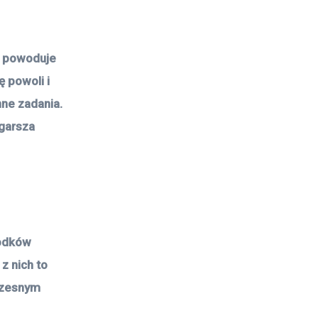
a powoduje
ę powoli i
nne zadania.
ogarsza
rodków
z nich to
oczesnym