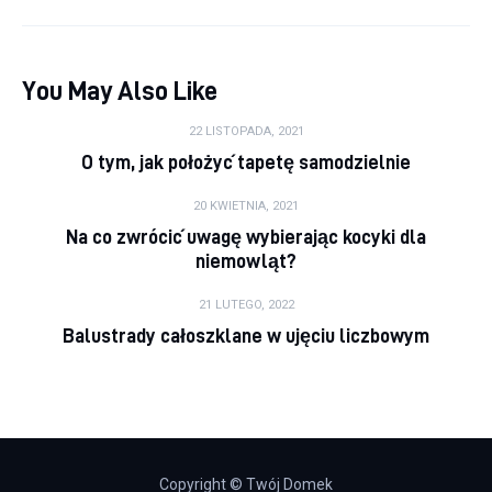
You May Also Like
22 LISTOPADA, 2021
O tym, jak położyć tapetę samodzielnie
20 KWIETNIA, 2021
Na co zwrócić uwagę wybierając kocyki dla
niemowląt?
21 LUTEGO, 2022
Balustrady całoszklane w ujęciu liczbowym
Copyright © Twój Domek