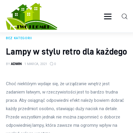
Twój domek
TWOJE ŻYCIE
BEZ KATEGORII
Wyposażenie wnętrz
Lampy w stylu retro dla każdego
Ogród
BY
ADMIN
1 MARCA, 2021
0
Kuchnia
Choć niektórym wydaje się, że urządzanie wnętrz jest 
Salon
zadaniem łatwym, w rzeczywistości jest to bardzo trudna 
praca. Aby osiągnąć odpowiedni efekt należy bowiem dobrać 
Sypialnia
każdy przedmiot osobno, stawiając duży nacisk na detale. 
Przede wszystkim jednak nie można zapomnieć o doborze 
Budowa
odpowiedniej lampy, która zawsze ma ogromny wpływ na 