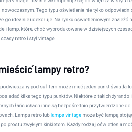
ampa vintage idealnie wkomponuje się do wnętrza w stylu retr
u nowoczesnym. Tego typu oświetlenie nie tylko odpowiednio
kże go idealnie udekoruje. Na rynku oświetleniowym znaleźć 
eli lamp, które, choć wyprodukowane w dzisiejszych czasac
czasy retro i styl vintage.
mieścić lampy retro?
, podwieszany pod sufitem może mieć jeden punkt światła l
posiadać kilka tego typu punktów. Niektóre z takich żyrandoli
ebrnych łańcuchach inne są bezpośrednio przytwierdzone do s
stwach. Lampa retro lub 
lampa vintage
 może być lampą stojąc
po prostu zwykłym kinkietem. Każdy rodzaj oświetlenia mo