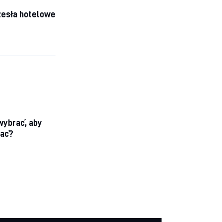
rzesła hotelowe
wybrać, aby
pać?