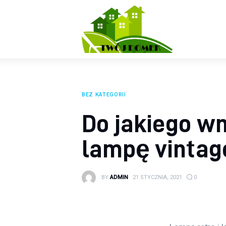
Wyposażenie wnętrz
Ogród
Kuchnia
Salon
BEZ KATEGORII
Sypialnia
Do jakiego w
Budowa
lampę vintage
BY
ADMIN
21 STYCZNIA, 2021
0