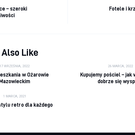
cja wpisu
ce – szeroki
Fotele i k
iwości
 Also Like
17 WRZEŚNIA, 2022
26 MARCA, 2022
eszkania w Ożarowie
Kupujemy pościel – jak 
Mazowieckim
dobrze się wys
1 MARCA, 2021
tylu retro dla każdego