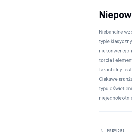
Niepow
Niebanalne wzor
typie klasyczny
niekonwencjon
torcie i eleme
tak istotny je
Ciekawe aranż
typu oświetleni
niejednokrotni
PREVIOUS