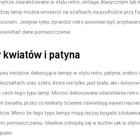
trze zaaranżowane w stylu retro, vintage, klasycznym lub
zaj lamp można umieścić na szafkach, na podłodze przy fote
wizorem. Jedynie tylko żyrandol retro powinien być przytwier
y oświetlać dane pomieszczenie.
kwiatów i patyna
wy kwiatów dekorujące lampy w stylu retro, patyna, srebro i 
 kształtach oraz szkło, które nie tylko jest białe, ale i koloro
ech tego typu lamp. Mocno dekorowane oświetlenie retro p
ń światła, przez co kinkiety ścienne oświetlają nawet najcie
rza. Mimo że tego typu lampy mają raczej bogate zdobienia
 pomieszczeniu. Idealnie odnajdą się w kuchni jak w stylo
ialni.