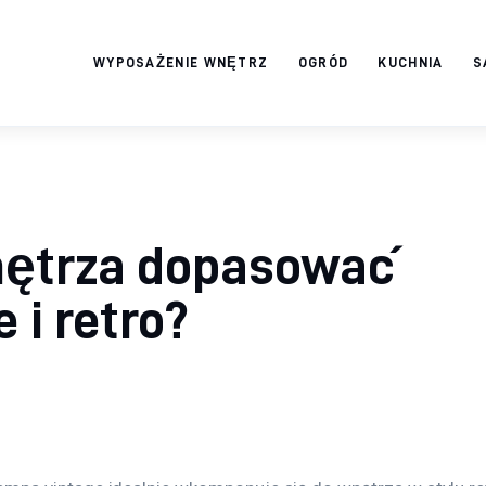
WYPOSAŻENIE WNĘTRZ
OGRÓD
KUCHNIA
S
Twój domek
TWOJE ŻYCIE
nętrza dopasować
 i retro?