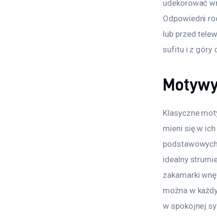
udekorować wnę
Odpowiedni rod
lub przed tele
sufitu i z gór
Motywy 
Klasyczne moty
mieni się w ich
podstawowych c
idealny strumie
zakamarki wnęt
można w każdym
w spokojnej syp