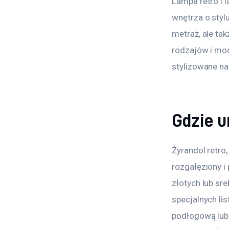
Lampa retro i l
wnętrza o styl
metraż, ale ta
rodzajów i mod
stylizowane na 
Gdzie u
Żyrandol retro
rozgałęziony i 
złotych lub sr
specjalnych li
podłogową lub 