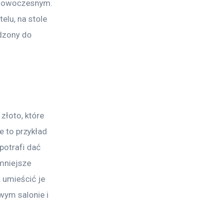
 nowoczesnym. 
lu, na stole 
dzony do 
złoto, które 
we to przykład 
otrafi dać 
mniejsze 
 umieścić je 
wym salonie i 