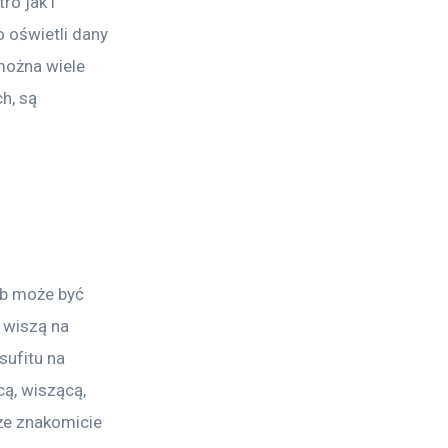
o jak i 
 oświetli dany 
można wiele 
h, są 
ub może być 
 wiszą na 
ufitu na 
ą, wiszącą, 
że znakomicie 