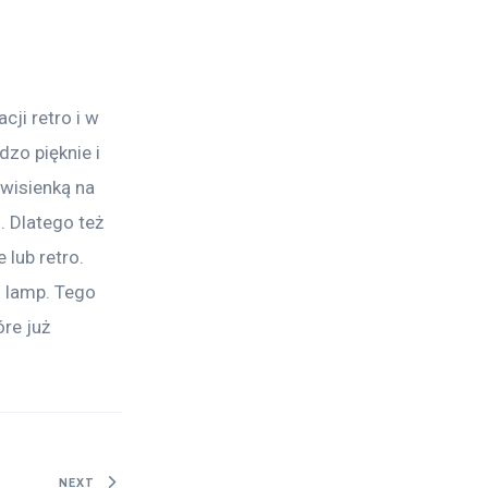
ji retro i w 
zo pięknie i 
wisienką na 
 Dlatego też 
lub retro. 
 lamp. Tego 
re już 
NEXT