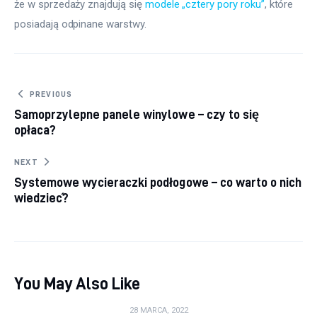
że w sprzedaży znajdują się 
modele „cztery pory roku”
, które 
posiadają odpinane warstwy.
Nawigacja wpisu
PREVIOUS
Samoprzylepne panele winylowe – czy to się
opłaca?
NEXT
Systemowe wycieraczki podłogowe – co warto o nich
wiedzieć?
You May Also Like
28 MARCA, 2022