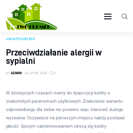
Twój domek
TWOJE ŻYCIE
UNCATEGORIZED
Wyposażenie wnętrz
Przeciwdziałanie alergii w
sypialni
Ogród
BY
ADMIN
24 LIPCA, 2020
0
Kuchnia
Salon
W dzisiejszych czasach mamy do dyspozycji kołdry o 
znakomitych parametrach użytkowych. Znalezienie wariantu 
Sypialnia
odpowiedniego dla siebie nie powinno więc stanowić dużego 
wyzwania. Oczywiście na pierwszym miejscu należy postawić 
Budowa
jakość. Sporym zainteresowaniem cieszą się kołdry 