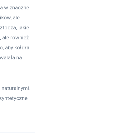
ra w znacznej 
ków, ale 
tocza, jakie 
 ale również 
, aby kołdra 
zwalała na 
naturalnymi. 
 syntetyczne 