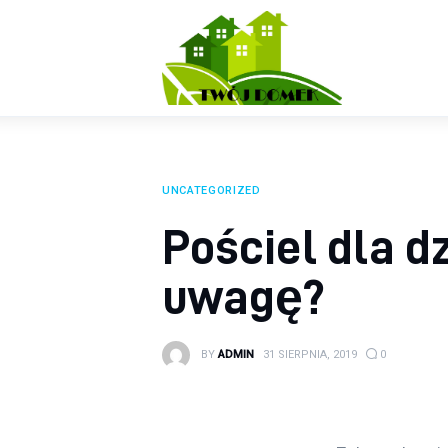
Wyposażenie wnętrz
Ogród
Kuchnia
Salon
UNCATEGORIZED
Sypialnia
Pościel dla d
Budowa
uwagę?
BY
ADMIN
31 SIERPNIA, 2019
0