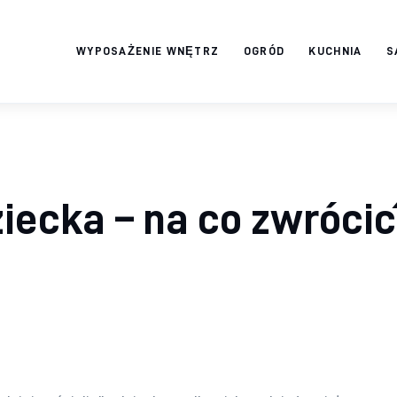
WYPOSAŻENIE WNĘTRZ
OGRÓD
KUCHNIA
S
Twój domek
TWOJE ŻYCIE
ziecka – na co zwrócić