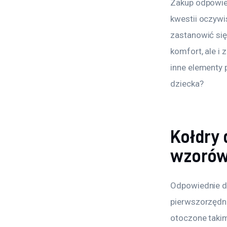
Zakup odpowied
kwestii oczywi
zastanowić się
komfort, ale i 
inne elementy 
dziecka?
Kołdry 
wzorów
Odpowiednie do
pierwszorzędna
otoczone takimi