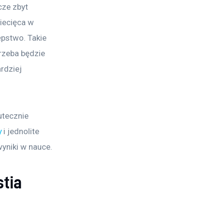
cze zbyt 
iecięca w 
pstwo. Takie 
rzeba będzie 
rdziej 
utecznie 
y
 i jednolite 
wyniki w nauce.
tia