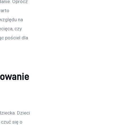
danie. Oprócz 
arto 
względu na 
cięca, czy 
c pościel dla 
sowanie
ziecka. Dzieci 
 czuć się o 