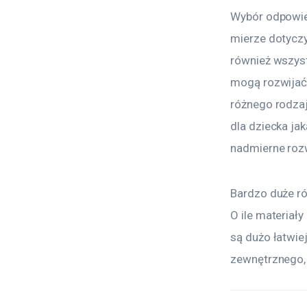
Wybór odpowied
mierze dotyczy
również wszyst
mogą rozwijać 
różnego rodza
dla dziecka jak
nadmierne rozw
Bardzo duże ró
O ile materiał
są dużo łatwie
zewnętrznego, 