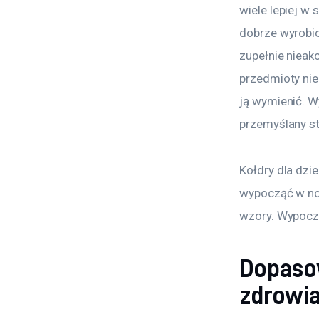
wiele lepiej w 
dobrze wyrobio
zupełnie nieak
przedmioty nie 
ją wymienić. W
przemyślany st
Kołdry dla dzi
wypocząć w no
wzory. Wypoczę
Dopasow
zdrowi