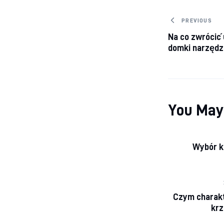
Nawiga
PREVIOUS
Na co zwrócić
domki narzędz
You May
Wybór k
Czym charakt
krz