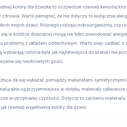
niej kołdry dla dziecka to oczywiście również kwestia, któ
 zdrowia. Warto pamiętać, że nie dotyczy to wyłącznie alergi
kich innych dzieci. Różnego rodzaju mikroorganizmy, czy roz
się w kołdrze dziecięcej mogą nie tylko powodować alergie,
ju problemy z układem oddechowym. Warto więc zadbać o to
ą wybierają rodzice była jak najłatwiejsza do prania i nie po
ijanie się niechcianych gości.
żnice da się wykazać pomiędzy materiałami syntetycznymi i 
y naturalne są przyjemniejsze w dotyku, materiały całkowicie
jsze w utrzymaniu czystości. Dotyczy to zarówno materiału 
jak również wypełnienia kołdry dla dzieci.