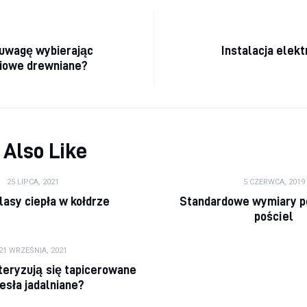
cja wpisu
 uwagę wybierając
Instalacja elek
iowe drewniane?
 Also Like
25 LIPCA, 2021
5 CZERWCA, 2019
lasy ciepła w kołdrze
Standardowe wymiary 
pościel
21 WRZEŚNIA, 2021
eryzują się tapicerowane
esła jadalniane?