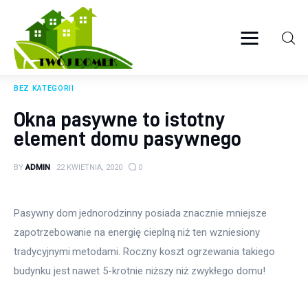
Twój domek
TWOJE ŻYCIE
BEZ KATEGORII
Wyposażenie wnętrz
Okna pasywne to istotny
element domu pasywnego
Ogród
BY
ADMIN
22 KWIETNIA, 2020
0
Kuchnia
Salon
Pasywny dom jednorodzinny posiada znacznie mniejsze 
zapotrzebowanie na energię cieplną niż ten wzniesiony 
Sypialnia
tradycyjnymi metodami. Roczny koszt ogrzewania takiego 
budynku jest nawet 5-krotnie niższy niż zwykłego domu!
Budowa