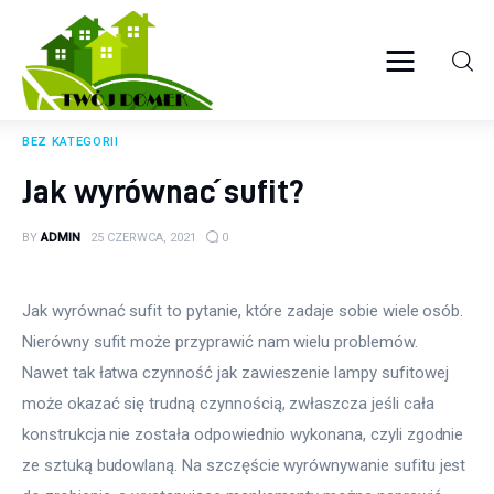
Twój domek
TWOJE ŻYCIE
BEZ KATEGORII
Wyposażenie wnętrz
Jak wyrównać sufit?
Ogród
BY
ADMIN
25 CZERWCA, 2021
0
Kuchnia
Jak wyrównać sufit to pytanie, które zadaje sobie wiele osób. 
Salon
Nierówny sufit może przyprawić nam wielu problemów. 
Nawet tak łatwa czynność jak zawieszenie lampy sufitowej 
Sypialnia
może okazać się trudną czynnością, zwłaszcza jeśli cała 
konstrukcja nie została odpowiednio wykonana, czyli zgodnie 
Budowa
ze sztuką budowlaną. Na szczęście wyrównywanie sufitu jest 