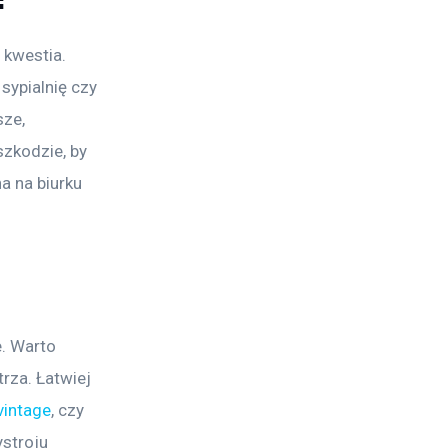
 kwestia. 
sypialnię czy 
ze, 
zkodzie, by 
a na biurku 
e. Warto 
rza. Łatwiej 
vintage
, czy 
stroju 