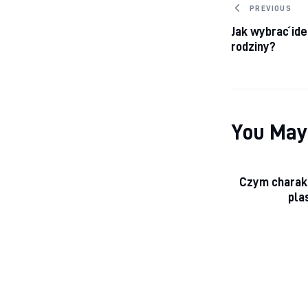
Nawiga
PREVIOUS
Jak wybrać id
rodziny?
You May
Czym charakt
pla