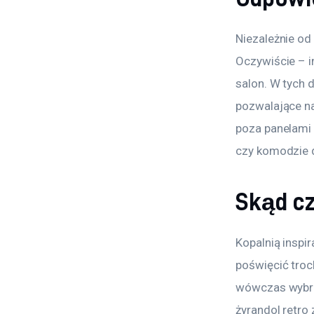
Niezależnie od
Oczywiście – in
salon. W tych 
pozwalające na
poza panelami 
czy komodzie 
Skąd cz
Kopalnią inspir
poświęcić troc
wówczas wybra
żyrandol retro