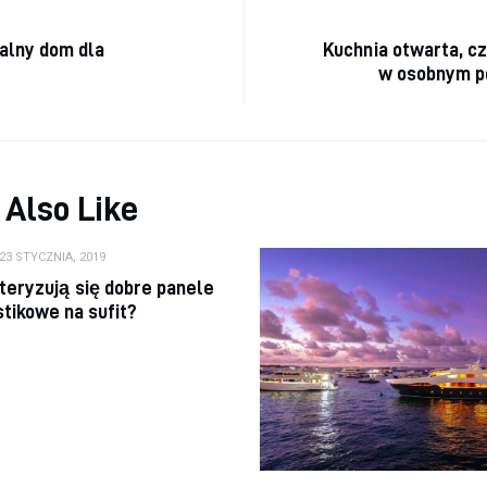
cja wpisu
ealny dom dla
Kuchnia otwarta, c
w osobnym p
 Also Like
23 STYCZNIA, 2019
eryzują się dobre panele
stikowe na sufit?