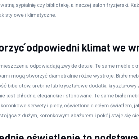
watną sypialnię czy bibliotekę, a inaczej salon fryzjerski. Ka
k stylowe i klimatyczne.
orzyć odpowiedni klimat we w
omieszczeniu odpowiadają zwykle detale. Te same meble ok
ami mogą stworzyć diametralnie różne wystroje. Białe mebl
ść bibelotów, srebrne lub kryształowe dodatki, kryształowy ż
e jest chłodne, eleganckie i stonowane. Te same białe mebl
oronkowe serwety i pledy, oświetlone ciepłym światłem, jak
stojąca z dużym, koronkowym abażurem i pokój staje się ciepł
dnie oświetlenie to podstawa