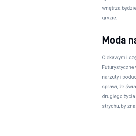
wnętrza będziem
gryzie.
Moda n
Ciekawym i cz
Futurystyczne 
narzuty i podu
sprawi, że świ
drugiego życia
strychu, by zn