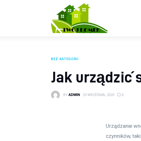
Wyposażenie wnętrz
Ogród
Kuchnia
Salon
BEZ KATEGORII
Sypialnia
Jak urządzić
Budowa
BY
ADMIN
23 WRZEŚNIA, 2020
0
Urządzanie wn
czynników, tak