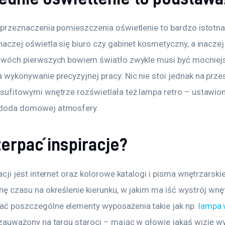
 przeznaczenia pomieszczenia oświetlenie to bardzo istotna
aczej oświetla się biuro czy gabinet kosmetyczny, a inaczej 
dwóch pierwszych bowiem światło zwykle musi być mocniejs
 wykonywanie precyzyjnej pracy. Nic nie stoi jednak na przes
sufitowymi wnętrze rozświetlała też lampa retro – ustawion
doda domowej atmosfery.
erpać inspiracje?
acji jest internet oraz kolorowe katalogi i pisma wnętrzarski
hę czasu na określenie kierunku, w jakim ma iść wystrój wnęt
ć poszczególne elementy wyposażenia takie jak np. 
lampa 
 zauważony na targu staroci – mając w głowie jakąś wizję wy