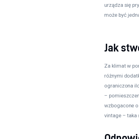
urządza się pry
może być jedna
Jak stw
Za klimat w p
różnymi dodatk
ograniczona ilo
– pomieszczeni
wzbogacone o k
vintage – taka 
Odpowie