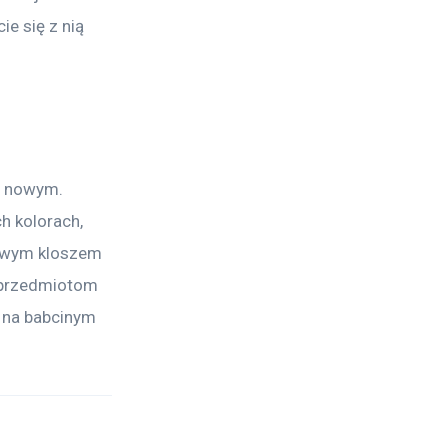
e się z nią 
z nowym. 
h kolorach, 
żowym kloszem 
 przedmiotom 
 na babcinym 