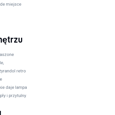
żde miejsce 
nętrzu
raszone 
e, 
yrandol retro 
e 
ie daje lampa 
y i przytulny.
!