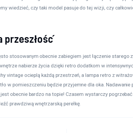
y wiedzieć, czy taki model pasuje do tej wizji, czy całkowici
a przeszłość
ęsto stosowanym obecnie zabiegiem jest łączenie starego 
wnętrze nabierze życia dzięki retro dodatkom w intensywnyc
chy vintage ocieplą każdą przestrzeń, a lampa retro z witra
atło w pomieszczeniu będzie przyjemne dla oka. Nadawanie
 jest obecnie bardzo na topie! Czasem wystarczy pogrzebać
aleźć prawdziwą wnętrzarską perełkę.