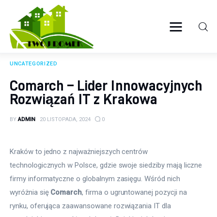
Twój domek
TWOJE ŻYCIE
UNCATEGORIZED
Wyposażenie wnętrz
Comarch – Lider Innowacyjnych
Rozwiązań IT z Krakowa
Ogród
BY
ADMIN
20 LISTOPADA, 2024
0
Kuchnia
Salon
Kraków to jedno z najważniejszych centrów 
technologicznych w Polsce, gdzie swoje siedziby mają liczne 
Sypialnia
firmy informatyczne o globalnym zasięgu. Wśród nich 
wyróżnia się 
Comarch
, firma o ugruntowanej pozycji na 
Budowa
rynku, oferująca zaawansowane rozwiązania IT dla 