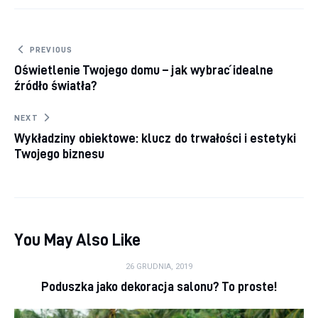
Nawigacja wpisu
PREVIOUS
Oświetlenie Twojego domu – jak wybrać idealne
źródło światła?
NEXT
Wykładziny obiektowe: klucz do trwałości i estetyki
Twojego biznesu
You May Also Like
26 GRUDNIA, 2019
Poduszka jako dekoracja salonu? To proste!