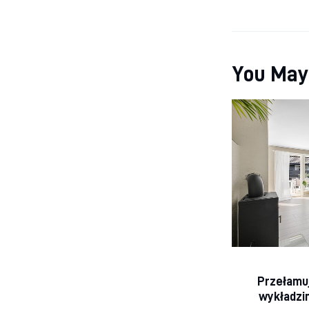
You May
Przełamuj
wykładzi