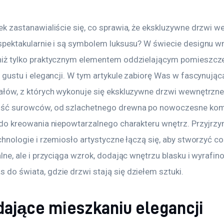
ek zastanawialiście się, co sprawia, że ekskluzywne drzwi w
spektakularnie i są symbolem luksusu? W świecie designu wn
niż tylko praktycznym elementem oddzielającym pomieszcze
, gustu i elegancji. W tym artykule zabiorę Was w fascynując
ałów, z których wykonuje się ekskluzywne drzwi wewnętrzne
ość surowców, od szlachetnego drewna po nowoczesne kom
 do kreowania niepowtarzalnego charakteru wnętrz. Przyjrzy
chnologie i rzemiosło artystyczne łączą się, aby stworzyć coś
lne, ale i przyciąga wzrok, dodając wnętrzu blasku i wyrafin
do świata, gdzie drzwi stają się dziełem sztuki.
dające mieszkaniu elegancji