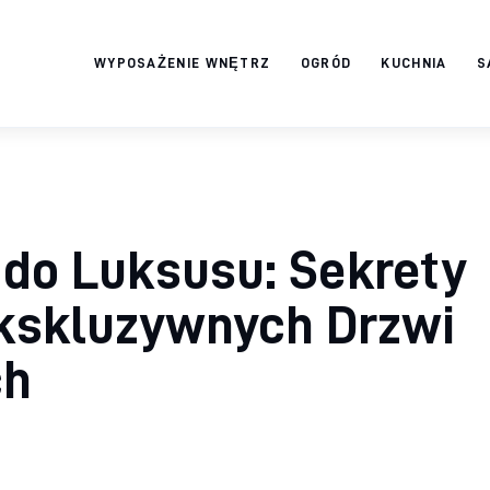
WYPOSAŻENIE WNĘTRZ
OGRÓD
KUCHNIA
S
Twój domek
TWOJE ŻYCIE
 do Luksusu: Sekrety
kskluzywnych Drzwi
ch