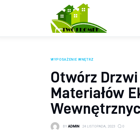
Wyposażenie wnętrz
Ogród
Kuchnia
Salon
WYPOSAŻENIE WNĘTRZ
Sypialnia
Otwórz Drzwi
Budowa
Materiałów E
Wewnętrzny
BY
ADMIN
24 LISTOPADA, 2023
0