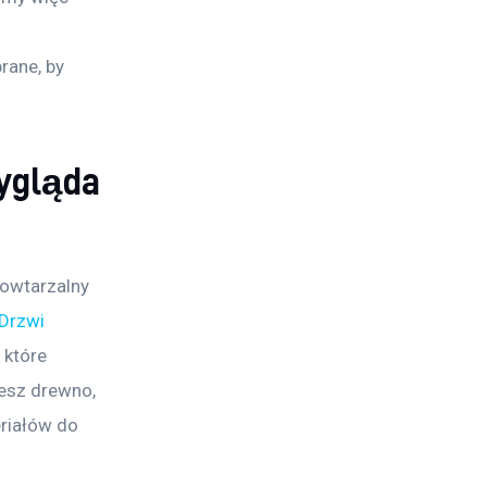
ane, by 
ygląda
powtarzalny 
Drzwi 
 które 
jesz drewno, 
riałów do 