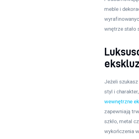
meble i dekora
wyrafinowanych
wnętrze stało s
Luksus
eksklu
Jeżeli szukasz
styl i charakt
wewnętrzne e
zapewniają trw
szkło, metal c
wykończenia w