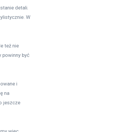
tanie detali. 
ylistycznie. W 
e też nie 
y powinny być 
nowane i 
ę na 
o jeszcze 
jmy więc 