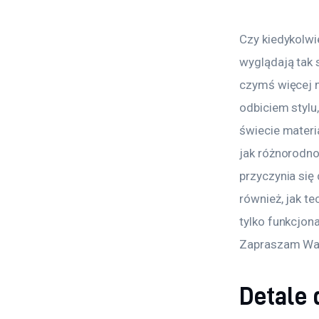
Czy kiedykolwi
wyglądają tak 
czymś więcej 
odbiciem stylu
świecie materi
jak różnorodn
przyczynia się
również, jak te
tylko funkcjona
Zapraszam Was 
Detale 