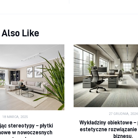
 Also Like
27 GRUDNIA, 2024
18 MARCA, 2025
Wykładziny obiektowe – 
ąc stereotypy – płytki
estetyczne rozwiązanie
nowe w nowoczesnych
biznesu.