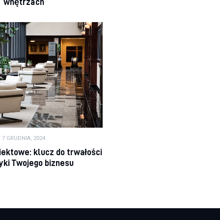
wnętrzach
7 GRUDNIA, 2024
iektowe: klucz do trwałości
tyki Twojego biznesu