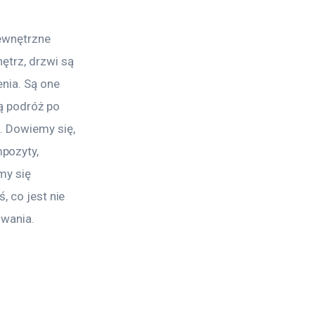
ewnętrzne 
ętrz, drzwi są 
nia. Są one 
ą podróż po 
. Dowiemy się, 
pozyty, 
my się 
, co jest nie 
owania. 