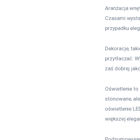
Aranżacja wnętr
Czasami wystar
przypadku eleg
Dekoracje, taki
przytłaczać. W
zaś dobrej jako
Oświetlenie to
stonowane, ale
oświetlenie LE
większej elega
Podsumowując,