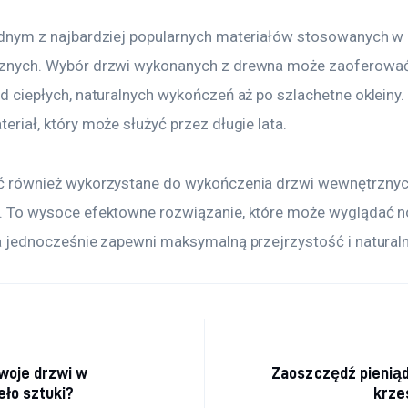
dnym z najbardziej popularnych materiałów stosowanych w 
znych. Wybór drzwi wykonanych z drewna może zaoferować
d ciepłych, naturalnych wykończeń aż po szlachetne okleiny. 
eriał, który może służyć przez długie lata.
ć również wykorzystane do wykończenia drzwi wewnętrznyc
. To wysoce efektowne rozwiązanie, które może wyglądać n
a jednocześnie zapewni maksymalną przejrzystość i naturaln
cja wpisu
swoje drzwi w
Zaoszczędź pieniąd
eło sztuki?
krze