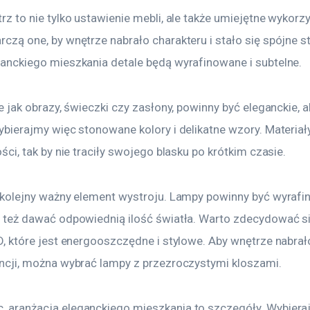
z to nie tylko ustawienie mebli, ale także umiejętne wykorzys
czą one, by wnętrze nabrało charakteru i stało się spójne st
anckiego mieszkania detale będą wyrafinowane i subtelne.
e jak obrazy, świeczki czy zasłony, powinny być eleganckie, al
ybierajmy więc stonowane kolory i delikatne wzory. Materiał
ści, tak by nie traciły swojego blasku po krótkim czasie.
 kolejny ważny element wystroju. Lampy powinny być wyrafi
 też dawać odpowiednią ilość światła. Warto zdecydować si
D, które jest energooszczędne i stylowe. Aby wnętrze nabrał
ncji, można wybrać lampy z przezroczystymi kloszami.
 aranżacja eleganckiego mieszkania to szczegóły. Wybiera