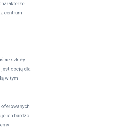
charakterze 
z centrum 
ście szkoły 
jest opcją dla 
jdą w tym 
i oferowanych 
je ich bardzo 
cemy 