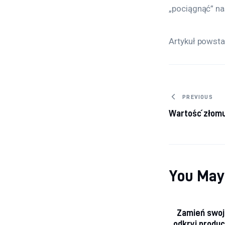
„pociągnąć” na
Artykuł powsta
Nawiga
PREVIOUS
Wartość złomu
You May
Zamień swoj
odkryj produ