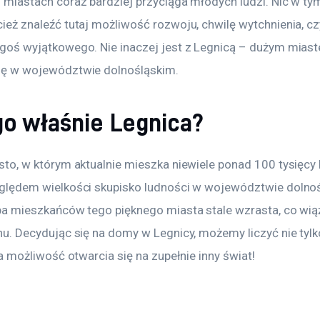
 miastach coraz bardziej przyciąga młodych ludzi. Nic w t
ież znaleźć tutaj możliwość rozwoju, chwilę wytchnienia, cz
goś wyjątkowego. Nie inaczej jest z Legnicą – dużym mias
ię w województwie dolnośląskim.
o właśnie Legnica?
sto, w którym aktualnie mieszka niewiele ponad 100 tysięcy l
ględem wielkości skupisko ludności w województwie dolnoś
ba mieszkańców tego pięknego miasta stale wzrasta, co wiąż
nu. Decydując się na domy w Legnicy, możemy liczyć nie tylk
na możliwość otwarcia się na zupełnie inny świat!