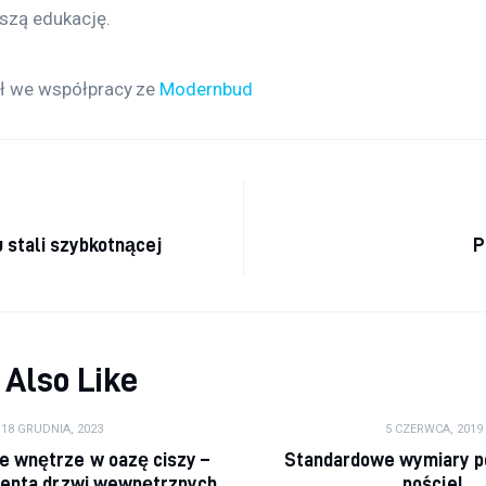
szą edukację.
ł we współpracy ze 
Modernbud
cja wpisu
 stali szybkotnącej
P
 Also Like
18 GRUDNIA, 2023
5 CZERWCA, 2019
e wnętrze w oazę ciszy –
Standardowe wymiary 
centa drzwi wewnętrznych
pościel