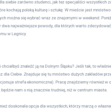
dla siebie zarówno studenci, jak tez specjaliści wszystkich
tóre kochają polską kulturę i sztukę. W mieście jest mnóstwo
rych można się wybrać wraz ze znajomymi w weekend. Poniż
 dwa najważniejsze powody, dla których warto zdecydować 
omu w Legnicy.
 chciałbyś znaleźć ją na Dolnym Śląsku? Jeśli tak, to właśnie
z dla Ciebie. Znajduje się tu mnóstwo dużych zakładów pr
kcjonuje strefa ekonomiczna). Pracę znajdziemy również w o
k będzie nam o nią znacznie trudniej, niż w centrum miasta.
nież doskonała opcja dla wszystkich, którzy marzą o własnej