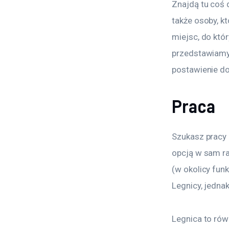
Znajdą tu coś 
także osoby, k
miejsc, do któ
przedstawiamy
postawienie d
Praca
Szukasz pracy i
opcją w sam ra
(w okolicy fun
Legnicy, jedna
Legnica to rów