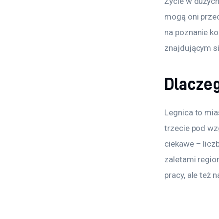
Życie w dużych
mogą oni przec
na poznanie ko
znajdującym s
Dlaczeg
Legnica to mia
trzecie pod wz
ciekawe – licz
zaletami regio
pracy, ale też 