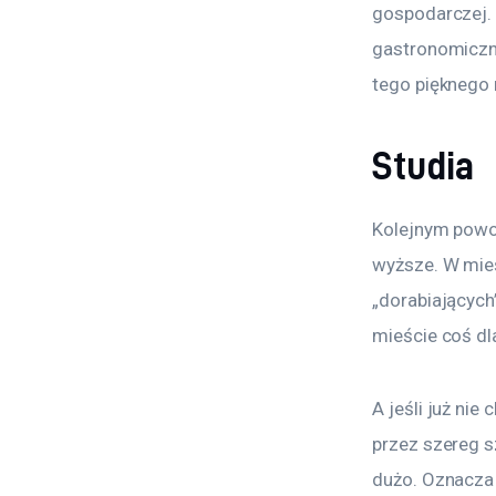
gospodarczej. 
gastronomiczn
tego pięknego 
Studia
Kolejnym powo
wyższe. W mieś
„dorabiających”
mieście coś dla
A jeśli już ni
przez szereg s
dużo. Oznacza