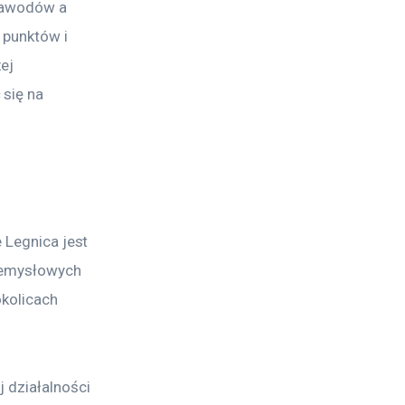
 zawodów a 
 punktów i 
ej 
się na 
 Legnica jest 
zemysłowych 
kolicach 
 działalności 