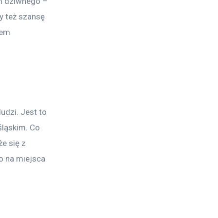
ym dziwnego – 
y też szansę 
tem 
udzi. Jest to 
ląskim. Co 
e się z 
o na miejsca 