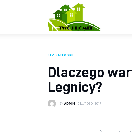
Wyposażenie wnętrz
Ogród
Kuchnia
Salon
BEZ KATEGORII
Sypialnia
Dlaczego war
Budowa
Legnicy?
BY
ADMIN
3 LUTEGO, 2017